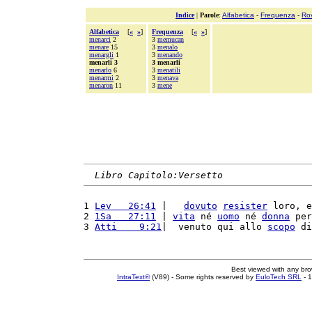
Indice
|
Parole
:
Alfabetica
-
Frequenza
-
Ro
Alfabetica
[
«
»
]
Frequenza
[
«
»
]
menarci
2
3
memucan
menare
15
3
menalo
menargli
1
3
menando
menarli 3
3 menarli
menarlo
6
3
menatili
menarmi
2
3
menava
menaron
11
3
mene
Libro Capitolo:Versetto
1 
Lev   26:41
 |   
dovuto
resister
 loro, e
2 
1Sa   27:11
 | 
vita
 né 
uomo
 né 
donna
 per
3 
Atti    9:21
|  venuto qui allo 
scopo
 di
Best viewed with any br
IntraText®
(V89) - Some rights reserved by
EuloTech SRL
- 1