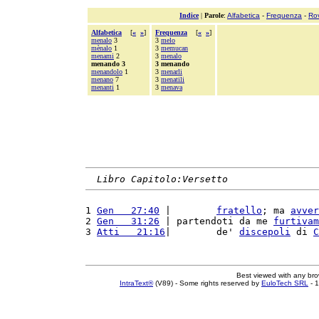
Indice
|
Parole
:
Alfabetica
-
Frequenza
-
Ro
Alfabetica
[
«
»
]
Frequenza
[
«
»
]
menalo
3
3
melo
mènalo
1
3
memucan
menami
2
3
menalo
menando 3
3 menando
menandolo
1
3
menarli
menano
7
3
menatili
menanti
1
3
menava
Libro Capitolo:Versetto
1 
Gen   27:40
 |        
fratello
; ma 
avver
2 
Gen   31:26
 | partendoti da me 
furtivam
3 
Atti   21:16
|        de' 
discepoli
 di 
C
Best viewed with any br
IntraText®
(V89) - Some rights reserved by
EuloTech SRL
- 1