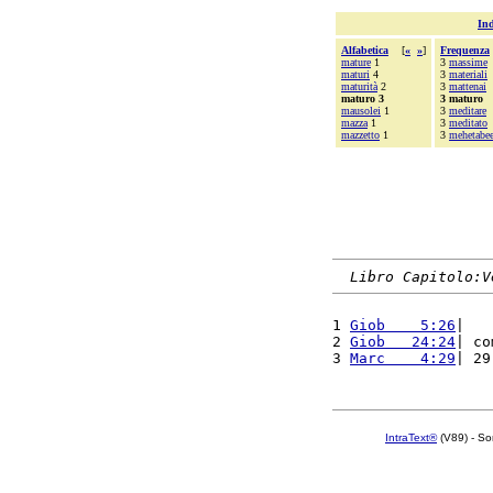
Ind
Alfabetica
[
«
»
]
Frequenza
mature
1
3
massime
maturi
4
3
materiali
maturità
2
3
mattenai
maturo 3
3 maturo
mausolei
1
3
meditare
mazza
1
3
meditato
mazzetto
1
3
mehetabee
Libro Capitolo:V
1 
Giob    5:26
|   
2 
Giob   24:24
| co
3 
Marc    4:29
| 29
IntraText®
(V89) - So