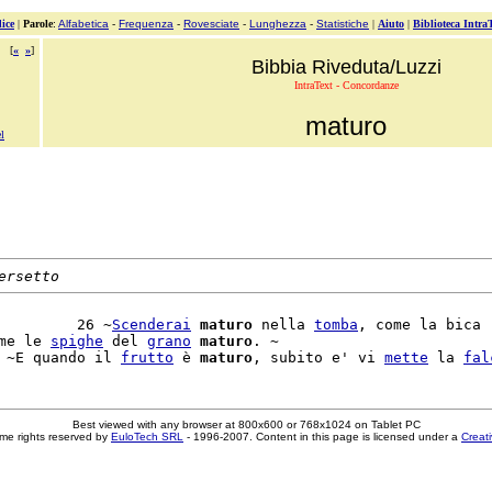
ice
|
Parole
:
Alfabetica
-
Frequenza
-
Rovesciate
-
Lunghezza
-
Statistiche
|
Aiuto
|
Biblioteca Intra
[
«
»
]
Bibbia Riveduta/Luzzi
IntraText - Concordanze
maturo
l
ersetto
         26 ~
Scenderai
maturo
 nella 
tomba
, come la bica

me le 
spighe
 del 
grano
maturo
. ~

 ~E quando il 
frutto
 è 
maturo
, subito e' vi 
mette
 la 
fal
Best viewed with any browser at 800x600 or 768x1024 on Tablet PC
me rights reserved by
EuloTech SRL
- 1996-2007. Content in this page is licensed under a
Creat