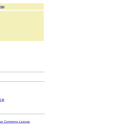
Text
ce
ive Commons License