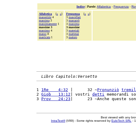
Indice
|
Parole
:
Alfabetica
-
Frequenza
-
Ro
Alfabetica
[
«
»
]
Frequenza
[
«
»
]
masserizie
4
3
mascellari
massima
3
3
massacrò
massimamente
1
3
massima
massime 3
3 massime
massimo
4
3
materiali
masso
8
3
mattenai
masticata
1
3
maturo
Libro Capitolo:Versetto
1 
1Re    4:32
 |      32 ~
Pronunziò
tremil
2 
Giob   13:12
| vostri 
detti
 memorandi so
3 
Prov   24:23
|      23 ~Anche queste son
Best viewed with any br
IntraText®
(V89) - Some rights reserved by
EuloTech SRL
- 1