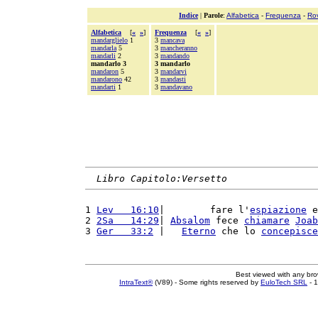
Indice
|
Parole
:
Alfabetica
-
Frequenza
-
Ro
Alfabetica
[
«
»
]
Frequenza
[
«
»
]
mandarglielo
1
3
mancava
mandarla
5
3
mancheranno
mandarli
2
3
mandando
mandarlo 3
3 mandarlo
mandaron
5
3
mandarvi
mandarono
42
3
mandasti
mandarti
1
3
mandavano
Libro Capitolo:Versetto
1 
Lev   16:10
|        fare l'
espiazione
 e
2 
2Sa   14:29
| 
Absalom
 fece 
chiamare
Joab
3 
Ger   33:2
 |   
Eterno
 che lo 
concepisce
Best viewed with any br
IntraText®
(V89) - Some rights reserved by
EuloTech SRL
- 1