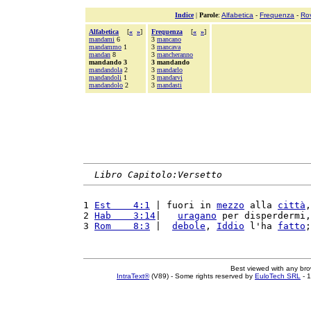
Indice
|
Parole
:
Alfabetica
-
Frequenza
-
Ro
Alfabetica
[
«
»
]
Frequenza
[
«
»
]
mandami
6
3
mancano
mandammo
1
3
mancava
mandan
8
3
mancheranno
mandando 3
3 mandando
mandandola
2
3
mandarlo
mandandoli
1
3
mandarvi
mandandolo
2
3
mandasti
Libro Capitolo:Versetto
1 
Est    4:1
 | fuori in 
mezzo
 alla 
città
,
2 
Hab    3:14
|   
uragano
 per disperdermi,
3 
Rom    8:3
 |  
debole
, 
Iddio
 l'ha 
fatto
;
Best viewed with any br
IntraText®
(V89) - Some rights reserved by
EuloTech SRL
- 1