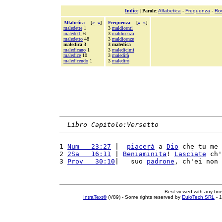
Indice
|
Parole
:
Alfabetica
-
Frequenza
-
Ro
Alfabetica
[
«
»
]
Frequenza
[
«
»
]
maledette
1
3
maldicenti
maledetti
6
3
maldicenza
maledetto
48
3
maldicenze
maledica 3
3 maledica
maledicano
1
3
maledicimi
maledice
10
3
maledirà
maledicendo
1
3
maledirò
Libro Capitolo:Versetto
1 
Num   23:27
 |  
piacerà
 a 
Dio
 che tu me 
2 
2Sa   16:11
 | 
Beniaminita
! 
Lasciate
 ch'
3 
Prov   30:10
|   suo 
padrone
, ch'ei non 
Best viewed with any br
IntraText®
(V89) - Some rights reserved by
EuloTech SRL
- 1