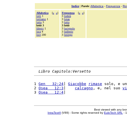
Indice
|
Parole
:
Alfabetica
-
Frequenza
-
Ro
Alfabetica
[
«
»
]
Frequenza
[
«
»
]
lotti
1
3
loderà
lottiamo
1
3
lotan
lotto
3
3
lotto
lottò 3
3 lottò
lùbrici
1
3
lucignolo
luca
4
3
ludibrio
luce
200
3
lusinga
Libro Capitolo:Versetto
1 
Gen   32:24
| 
Giacobbe
rimase
 solo, e un
2 
Osea   12:3
|    
calcagno
, e, nel suo 
vi
3 
Osea   12:4
|                           
Best viewed with any br
IntraText®
(V89) - Some rights reserved by
EuloTech SRL
- 1