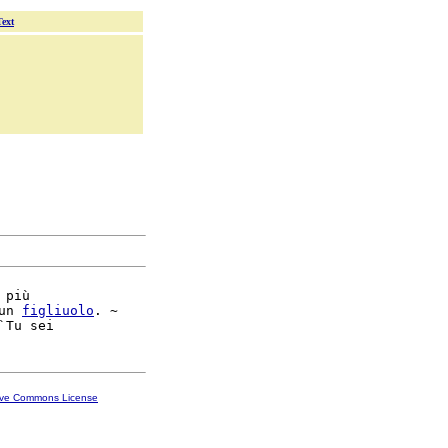
Text
più

un 
figliuolo
. ~

ive Commons License