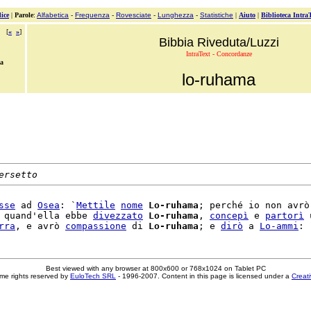
ice
|
Parole
:
Alfabetica
-
Frequenza
-
Rovesciate
-
Lunghezza
-
Statistiche
|
Aiuto
|
Biblioteca Intra
[
«
»
]
Bibbia Riveduta/Luzzi
IntraText - Concordanze
ma
lo-ruhama
ersetto
sse
 ad 
Osea
: `
Mettile
nome
Lo-ruhama
; perché io non avrò 
 quand'ella ebbe 
divezzato
Lo-ruhama
, 
concepì
 e 
partorì
 
rra
, e avrò 
compassione
 di 
Lo-ruhama
; e 
dirò
 a 
Lo-ammi
Best viewed with any browser at 800x600 or 768x1024 on Tablet PC
me rights reserved by
EuloTech SRL
- 1996-2007. Content in this page is licensed under a
Creat