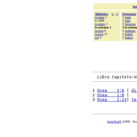
Ind
Alfabetica
[
«
»
]
Frequenza
lividure
2
3
lidda
lo 2960
3
lidia
lo-ammi
2
3
limosina
lo-ruhama 3
3 lo-ruha
locusta
9
3
lodarono
locuste
27
3
lodarti
lod
4
3
lodava
Libro Capitolo:V
1 
Osea    1:6
 | 
di
2 
Osea    1:8
 |   
3 
Osea    2:23
| 
te
IntraText®
(V89) - So