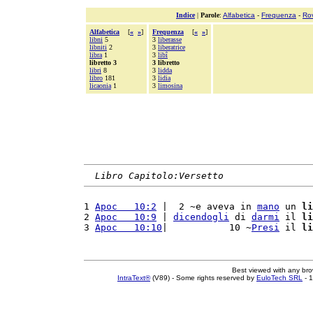
Indice
|
Parole
:
Alfabetica
-
Frequenza
-
Ro
Alfabetica
[
«
»
]
Frequenza
[
«
»
]
libni
5
3
liberasse
libniti
2
3
liberatrice
libra
1
3
libî
libretto 3
3 libretto
libri
8
3
lidda
libro
181
3
lidia
licaonia
1
3
limosina
Libro Capitolo:Versetto
1 
Apoc   10:2
 |  2 ~e aveva in 
mano
 un 
li
2 
Apoc   10:9
 | 
dicendogli
 di 
darmi
 il 
li
3 
Apoc   10:10
|           10 ~
Presi
 il 
li
Best viewed with any br
IntraText®
(V89) - Some rights reserved by
EuloTech SRL
- 1