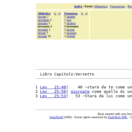
Indice
|
Parole
:
Alfabetica
-
Frequenza
-
Ro
Alfabetica
[
«
»
]
Frequenza
[
«
»
]
lavoran
1
3
lattante
lavorando
6
3
lava
lavorano
5
3
lavatevi
lavorante 3
3 lavorante
lavoranti
1
3
lavorar
lavorar
3
3
lavorava
lavorare
18
3
leggerà
Libro Capitolo:Versetto
1 
Lev   25:40
|    40 ~starà da te come un
2 
Lev   25:50
| 
giornate
 come quelle di un
3 
Lev   25:53
|   53 ~Starà da lui come un
Best viewed with any br
IntraText®
(V89) - Some rights reserved by
EuloTech SRL
- 1