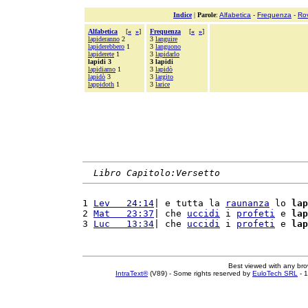
Indice
|
Parole
:
Alfabetica
-
Frequenza
-
Ro
Alfabetica
[
«
»
]
Frequenza
[
«
»
]
lapideranno
2
3
languire
lapiderebbero
1
3
languono
lapiderete
1
3
lapidarlo
lapidi 3
3 lapidi
lapidiamo
1
3
lapidò
lapidò
3
3
largito
lappidoth
1
3
larice
Libro Capitolo:Versetto
1 
Lev   24:14
| e tutta la 
raunanza
 lo 
lap
2 
Mat   23:37
| che 
uccidi
 i 
profeti
 e 
lap
3 
Luc   13:34
| che 
uccidi
 i 
profeti
 e 
lap
Best viewed with any br
IntraText®
(V89) - Some rights reserved by
EuloTech SRL
- 1