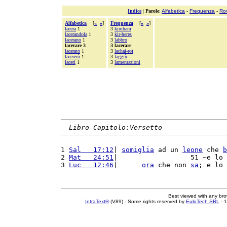
Indice
|
Parole
:
Alfabetica
-
Frequenza
-
Ro
Alfabetica
[
«
»
]
Frequenza
[
«
»
]
lacera
1
3
kimham
lacerandola
1
3
kir-heres
lacerano
1
3
labbro
lacerare 3
3 lacerare
lacerato
1
3
lachai-roï
lacererò
1
3
laggiù
laceri
1
3
lamentazioni
Libro Capitolo:Versetto
1 
Sal   17:12
| 
somiglia
 ad un 
leone
 che 
b
2 
Mat   24:51
|                  51 ~e lo 
3 
Luc   12:46
|      
ora
 che non 
sa
; e lo 
Best viewed with any br
IntraText®
(V89) - Some rights reserved by
EuloTech SRL
- 1