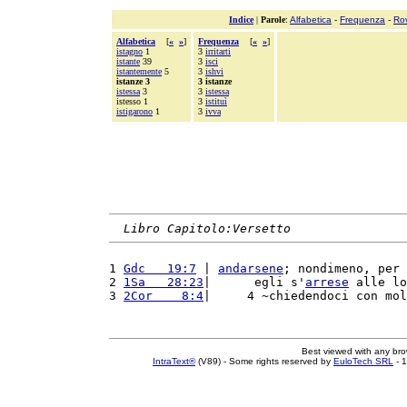
Indice
|
Parole
:
Alfabetica
-
Frequenza
-
Ro
Alfabetica
[
«
»
]
Frequenza
[
«
»
]
istagno
1
3
irritarti
istante
39
3
isci
istantemente
5
3
ishvi
istanze 3
3 istanze
istessa
3
3
istessa
istesso 1
3
istituì
istigarono
1
3
ivva
Libro Capitolo:Versetto
1 
Gdc   19:7
 | 
andarsene
; nondimeno, per 
2 
1Sa   28:23
|      egli s'
arrese
 alle lo
3 
2Cor    8:4
|     4 ~chiedendoci con mol
Best viewed with any br
IntraText®
(V89) - Some rights reserved by
EuloTech SRL
- 1