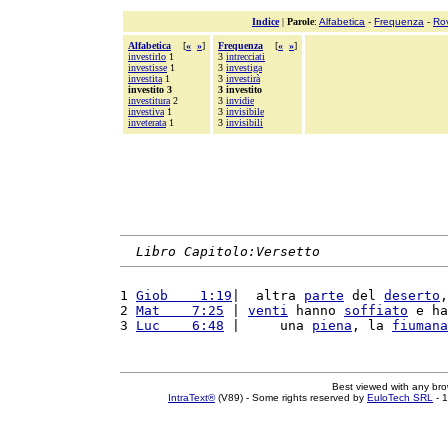
Indice
|
Parole
:
Alfabetica
-
Frequenza
-
Ro
Alfabetica
[
«
»
]
Frequenza
[
«
»
]
investirlo
1
3
intrecciati
investisse
1
3
investiga
investita
1
3
investirà
investito 3
3 investito
investitura
2
3
invidie
investiva
1
3
invisibile
inveterata
1
3
invisibili
Libro Capitolo:Versetto
1 
Giob    1:19
|  altra 
parte
 del 
deserto
,
2 
Mat    7:25
 | 
venti
 hanno 
soffiato
 e ha
3 
Luc    6:48
 |     una 
piena
, la 
fiumana
Best viewed with any br
IntraText®
(V89) - Some rights reserved by
EuloTech SRL
- 1