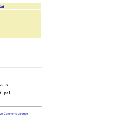
Text
o
, e

ive Commons License