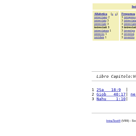
Ind
Alfabetica
[
«
»
]
Frequenza
intrecciano
2
3
intrapreso
intrecciata
3
3
intrecciata
intrecciate
3
3
intrecciate
intrecciati 3
3 intrecciat
intrecciatura
1
3
investiga
intreccio
1
3
investirà
intridere
1
3
investito
Libro Capitolo:V
1 
2Sa   18:9
  |   
2 
Giob   40:17
| 
ne
3 
Nahu    1:10
|   
IntraText®
(V89) - So