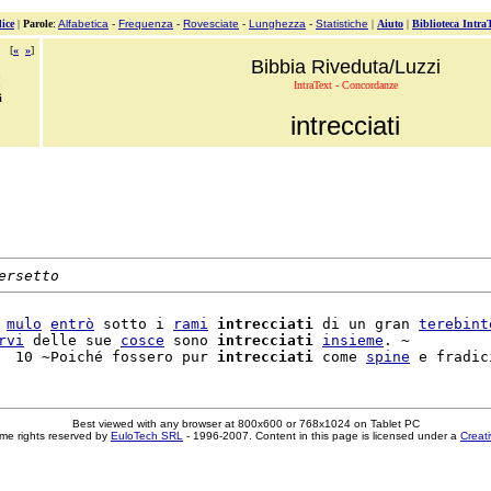
ice
|
Parole
:
Alfabetica
-
Frequenza
-
Rovesciate
-
Lunghezza
-
Statistiche
|
Aiuto
|
Biblioteca Intra
[
«
»
]
Bibbia Riveduta/Luzzi
IntraText - Concordanze
i
intrecciati
ersetto
 
mulo
entrò
 sotto i 
rami
intrecciati
 di un gran 
terebint
rvi
 delle sue 
cosce
 sono 
intrecciati
insieme
. ~

  10 ~Poiché fossero pur 
intrecciati
 come 
spine
Best viewed with any browser at 800x600 or 768x1024 on Tablet PC
me rights reserved by
EuloTech SRL
- 1996-2007. Content in this page is licensed under a
Creat