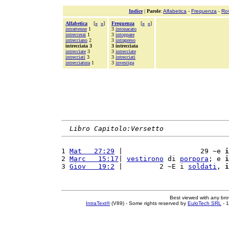
Indice
|
Parole
:
Alfabetica
-
Frequenza
-
Ro
Alfabetica
[
«
»
]
Frequenza
[
«
»
]
intrattenne
1
3
intonacato
intreccerai
1
3
intoppare
intrecciano
2
3
intrapreso
intrecciata 3
3 intrecciata
intrecciate
3
3
intrecciate
intrecciati
3
3
intrecciati
intrecciatura
1
3
investiga
Libro Capitolo:Versetto
1 
Mat   27:29
 |                   29 ~e 
i
2 
Marc   15:17
| 
vestirono
 di 
porpora
; e 
i
3 
Giov   19:2
 |         2 ~E i 
soldati
, 
i
Best viewed with any br
IntraText®
(V89) - Some rights reserved by
EuloTech SRL
- 1