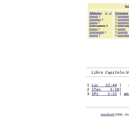
Ind
Alfabetica
[
«
»
]
Frequenza
intendo
1
3
intenderai
intendono
3
3
intenderet
intensa
1
3
intendono
intensamente 3
3 intensam
intenso
1
3
intento
intentamente
1
3
intercede
intentar
2
3
interceder
Libro Capitolo:V
1 
Luc   22:44
 |   
2 
1Tes    3:10
|   
3 
1Pi    1:22
 | 
am
IntraText®
(V89) - So