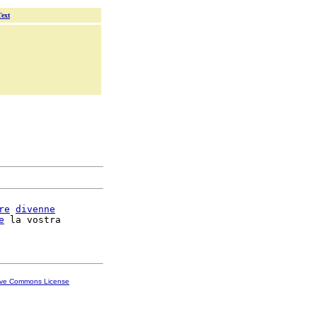
Text
re
divenne
e
 la vostra

ive Commons License