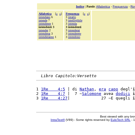
Indice
|
Parole
:
Alfabetica
-
Frequenza
-
Ro
Alfabetica
[
«
»
]
Frequenza
[
«
»
]
intendano
6
3
intatto
intende
7
3
intelligibile
intendente
1
3
intenda
intendenti 3
3 intendenti
intender
2
3
intenderai
intenderai
3
3
intenderete
intenderanno
1
3
intendono
Libro Capitolo:Versetto
1 
1Re    4:5
 | di 
Nathan
, 
era
capo
 degl'
i
2 
1Re    4:7
 |  7 ~
Salomone
 avea 
dodici
i
3 
1Re    4:27
|             27 ~E quegli 
i
Best viewed with any br
IntraText®
(V89) - Some rights reserved by
EuloTech SRL
- 1