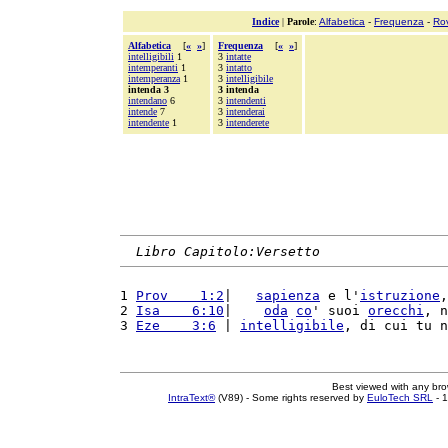
Indice
|
Parole
:
Alfabetica
-
Frequenza
-
Ro
Alfabetica
[
«
»
]
Frequenza
[
«
»
]
intelligibili
1
3
intatte
intemperanti
1
3
intatto
intemperanza
1
3
intelligibile
intenda 3
3 intenda
intendano
6
3
intendenti
intende
7
3
intenderai
intendente
1
3
intenderete
Libro Capitolo:Versetto
1 
Prov    1:2
|   
sapienza
 e l'
istruzione
,
2 
Isa    6:10
|    
oda
co
' suoi 
orecchi
, n
3 
Eze    3:6
 | 
intelligibile
, di cui tu n
Best viewed with any br
IntraText®
(V89) - Some rights reserved by
EuloTech SRL
- 1