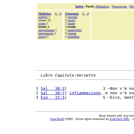
Indice
|
Parole
:
Alfabetica
-
Frequenza
-
Ro
Alfabetica
[
«
»
]
Frequenza
[
«
»
]
intaglio
2
3
insipido
intanto 29
3
insulti
intatte
3
3
intatte
intatto 3
3 intatto
integralmente
1
3
intelligibile
integramente
2
3
intenda
integri
5
3
intendenti
Libro Capitolo:Versetto
1 
Sal   38:3
|               3 ~Non v'è nu
2 
Sal   38:7
| 
infiammazione
, e non v'è nu
3 
Eze   15:5
|               5 ~Ecco, ment
Best viewed with any br
IntraText®
(V89) - Some rights reserved by
EuloTech SRL
- 1