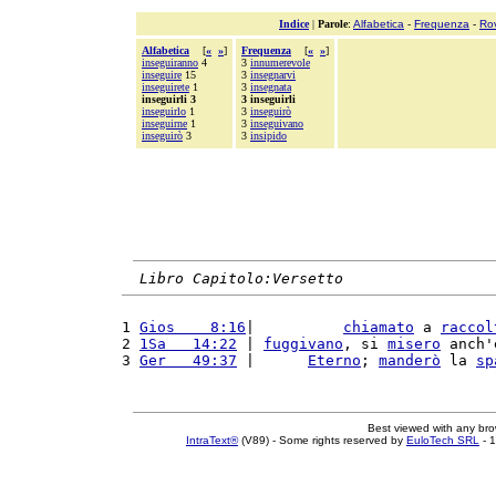
Indice
|
Parole
:
Alfabetica
-
Frequenza
-
Ro
Alfabetica
[
«
»
]
Frequenza
[
«
»
]
inseguiranno
4
3
innumerevole
inseguire
15
3
insegnarvi
inseguirete
1
3
insegnata
inseguirli 3
3 inseguirli
inseguirlo
1
3
inseguirò
inseguirne
1
3
inseguivano
inseguirò
3
3
insipido
Libro Capitolo:Versetto
1 
Gios    8:16
|          
chiamato
 a 
raccol
2 
1Sa   14:22
 | 
fuggivano
, si 
misero
 anch'
3 
Ger   49:37
 |      
Eterno
; 
manderò
 la 
sp
Best viewed with any br
IntraText®
(V89) - Some rights reserved by
EuloTech SRL
- 1