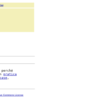
Text
 perché

n 
pratica
case
ive Commons License