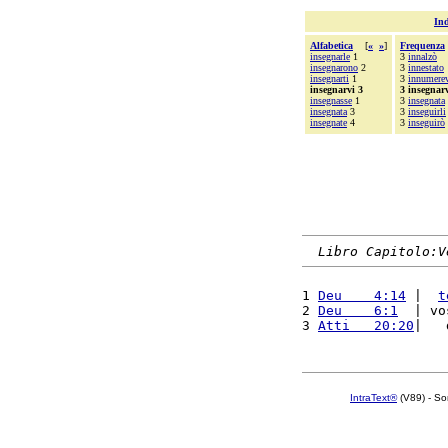
Ind
Alfabetica
[
«
»
]
Frequenza
insegnarle
1
3
innalzò
insegnarono
2
3
innestato
insegnarti
1
3
innumere
insegnarvi 3
3 insegnar
insegnasse
1
3
insegnata
insegnata
3
3
inseguirli
insegnate
4
3
inseguirò
Libro Capitolo:V
1 
Deu    4:14
 |  
t
2 
Deu    6:1
  | vo
3 
Atti   20:20
|   
IntraText®
(V89) - So