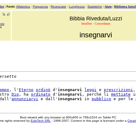
ice
|
Parole
:
Alfabetica
-
Frequenza
-
Rovesciate
-
Lunghezza
-
Statistiche
|
Aiuto
|
Biblioteca Intra
[
«
»
]
Bibbia Riveduta/Luzzi
IntraText - Concordanze
vole
vi
insegnarvi
ersetto
empo
, l'
Eterno
ordinò
 d'
insegnarvi
leggi
 e 
prescrizioni
,
stro 
Dio
, ha 
ordinato
 d'
insegnarvi
, perché li 
mettiate
 i
dall'
annunziarvi
 e dall'
insegnarvi
 in 
pubblico
 e per le 
Best viewed with any browser at 800x600 or 768x1024 on Tablet PC
me rights reserved by
EuloTech SRL
- 1996-2007. Content in this page is licensed under a
Creat