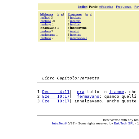
Indice
|
Parole
:
Alfabetica
-
Frequenza
-
Ro
Alfabetica
[
«
»
]
Frequenza
[
«
»
]
innàlzati
3
3
innalzate
innalzato
20
3
innalzati
innalzava
1
3
innàlzati
innalzavano 3
3 innalzavano
innalzerà
9
3
innalzò
innalzeranno
1
3
innestato
innalzerò
2
3
innumerevole
Libro Capitolo:Versetto
1 
Deu    4:11
|  
era
 tutto in 
fiamme
, che 
2 
Eze   10:17
|  
fermavano
; quando quelli 
3 
Eze   10:17
| innalzavano, anche queste 
Best viewed with any br
IntraText®
(V89) - Some rights reserved by
EuloTech SRL
- 1