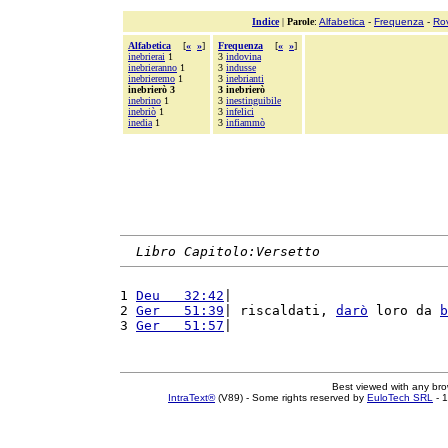
Indice
|
Parole
:
Alfabetica
-
Frequenza
-
Ro
Alfabetica
[
«
»
]
Frequenza
[
«
»
]
inebrierai
1
3
indovina
inebrieranno
1
3
indusse
inebrieremo
1
3
inebrianti
inebrierò 3
3 inebrierò
inebrino
1
3
inestinguibile
inebriò
1
3
infelici
inedia
1
3
infiammò
Libro Capitolo:Versetto
1 
Deu   32:42
|                           
2 
Ger   51:39
| riscaldati, 
darò
 loro da 
b
3 
Ger   51:57
|                           
Best viewed with any br
IntraText®
(V89) - Some rights reserved by
EuloTech SRL
- 1