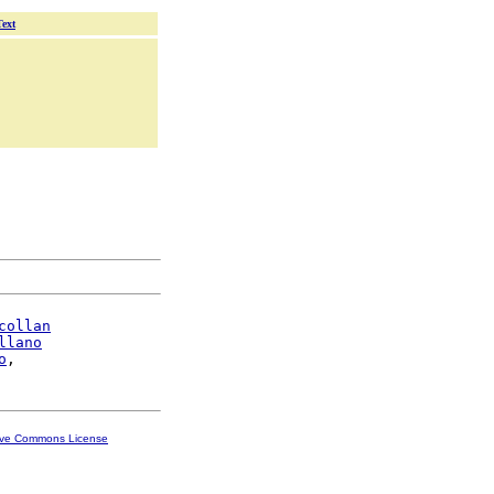
Text
collan
llano
o
ive Commons License