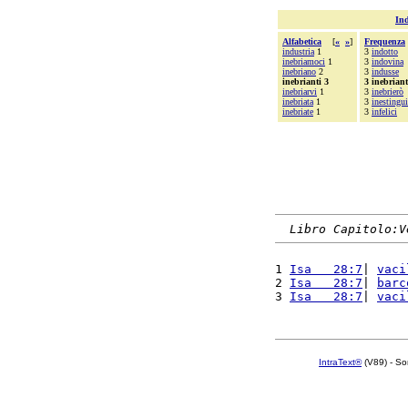
Ind
Alfabetica
[
«
»
]
Frequenza
industria
1
3
indotto
inebriamoci
1
3
indovina
inebriano
2
3
indusse
inebrianti 3
3 inebriant
inebriarvi
1
3
inebrierò
inebriata
1
3
inestingui
inebriate
1
3
infelici
Libro Capitolo:V
1 
Isa   28:7
| 
vaci
2 
Isa   28:7
| 
barc
3 
Isa   28:7
| 
vaci
IntraText®
(V89) - So