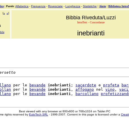
ice
|
Parole
:
Alfabetica
-
Frequenza
-
Rovesciate
-
Lunghezza
-
Statistiche
|
Aiuto
|
Biblioteca Intra
[
«
»
]
Bibbia Riveduta/Luzzi
IntraText - Concordanze
i
inebrianti
bile
ersetto
llano
 per le 
bevande
inebrianti
; 
sacerdote
 e 
profeta
bar
ollan
 per le 
bevande
inebrianti
, 
affogano
 nel 
vino
, 
vaci
llano
 per le 
bevande
inebrianti
, 
barcollano
profetizzand
Best viewed with any browser at 800x600 or 768x1024 on Tablet PC
me rights reserved by
EuloTech SRL
- 1996-2007. Content in this page is licensed under a
Creat