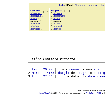
Indice
|
Parole
:
Alfabetica
-
Frequenza
-
Ro
Alfabetica
[
«
»
]
Frequenza
[
«
»
]
indosseranno
3
3
indosserà
indossiamo
1
3
indosseranno
indotto
3
3
indotto
indovina 3
3 indovina
indovinaci
1
3
indusse
indovinare
4
3
inebrianti
indovinate
1
3
inebrierò
Libro Capitolo:Versetto
1 
Lev   20:27
 |   una 
donna
 ha uno 
spirit
2 
Marc   14:65
| 
dargli
 dei 
pugni
 e a 
dirg
3 
Luc   22:64
 |     bendato gli 
domandava
Best viewed with any br
IntraText®
(V89) - Some rights reserved by
EuloTech SRL
- 1