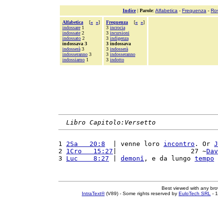
Indice
|
Parole
:
Alfabetica
-
Frequenza
-
Ro
Alfabetica
[
«
»
]
Frequenza
[
«
»
]
indossare
1
3
incrocia
indossate
2
3
incursioni
indossato
2
3
indigenza
indossava 3
3 indossava
indosserà
3
3
indosserà
indosseranno
3
3
indosseranno
indossiamo
1
3
indotto
Libro Capitolo:Versetto
1 
2Sa   20:8
  | venne loro 
incontro
. Or 
J
2 
1Cro   15:27
|                   27 ~
Dav
3 
Luc    8:27
 | 
demonî
, e da lungo 
tempo
 
Best viewed with any br
IntraText®
(V89) - Some rights reserved by
EuloTech SRL
- 1