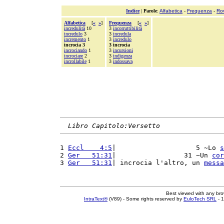
Indice
|
Parole
:
Alfabetica
-
Frequenza
-
Ro
Alfabetica
[
«
»
]
Frequenza
[
«
»
]
incredulità
10
3
incorruttibilità
incredulo
3
3
incredula
incremento
1
3
incredulo
incrocia 3
3 incrocia
incrociando
1
3
incursioni
incrociare
2
3
indigenza
incrollabile
1
3
indossava
Libro Capitolo:Versetto
1 
Eccl    4:5
|                    5 ~Lo 
s
2 
Ger   51:31
|                 31 ~Un 
cor
3 
Ger   51:31
| incrocia l'altro, un 
messa
Best viewed with any br
IntraText®
(V89) - Some rights reserved by
EuloTech SRL
- 1