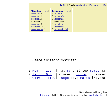
Indice
|
Parole
:
Alfabetica
-
Frequenza
-
Ro
Alfabetica
[
«
»
]
Frequenza
[
«
»
]
incontrata
3
3
incontra
incontrate
1
3
incontrarlo
incontrati
2
3
incontrata
incontrato 3
3 incontrato
incontrerà
3
3
incontrerà
incontrerai
2
3
incontrerò
incontreranno
1
3
incorruttibilità
Libro Capitolo:Versetto
1 
Neh    2:5
  |  al 
re
 e il tuo 
servo
 ha 
2 
Sal  116:3
  | m'aveano 
còlto
; io avevo 
3 
Giov   11:30
| 
luogo
 dove 
Marta
 l'aveva 
Best viewed with any br
IntraText®
(V89) - Some rights reserved by
EuloTech SRL
- 1