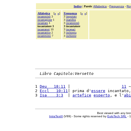
Indice
|
Parole
:
Alfabetica
-
Frequenza
-
Ro
Alfabetica
[
«
»
]
Frequenza
[
«
»
]
incamminò
3
3
imputato
incantagione
1
3
inaridita
incantato
1
3
incamminò
incantatore 3
3 incantatore
incantatori
10
3
incapaci
incantatrice
2
3
inchiesta
incantesimi
7
3
inchieste
Libro Capitolo:Versetto
1 
Deu   18:11
 |                      
11
 ~
2 
Eccl   10:11
| prima d'
essere
 incantato,
3 
Isa    3:3
  | 
artefice
esperto
, e l'
abi
Best viewed with any br
IntraText®
(V89) - Some rights reserved by
EuloTech SRL
- 1