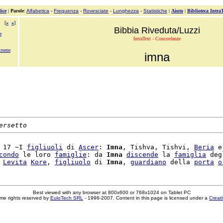
ice
|
Parole
:
Alfabetica
-
Frequenza
-
Rovesciate
-
Lunghezza
-
Statistiche
|
Aiuto
|
Biblioteca Intra
[
«
»
]
Bibbia Riveduta/Luzzi
e
IntraText - Concordanze
rsene
imna
ersetto
 17 ~I 
figliuoli
 di 
Ascer
: 
Imna
, Tishva, Tishvi, 
Beria
 e

condo
 le loro 
famiglie
: da 
Imna
discende
 la 
famiglia
 deg
 
Levita
Kore
, 
figliuolo
 di 
Imna
, 
guardiano
 della 
porta
o
Best viewed with any browser at 800x600 or 768x1024 on Tablet PC
me rights reserved by
EuloTech SRL
- 1996-2007. Content in this page is licensed under a
Creat