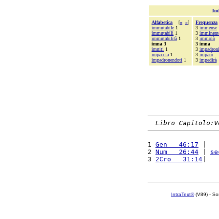
Ind
Alfabetica
[
«
»
]
Frequenza
immutabile
1
3
immense
immutabili
1
3
imminent
immutabilità
1
3
immolò
imna 3
3 imna
imniti
1
3
impadroni
impaccia
1
3
imparò
impadronendoti
1
3
impedirà
Libro Capitolo:V
1 
Gen   46:17
 |   
2 
Num   26:44
 | 
se
3 
2Cro   31:14
|   
IntraText®
(V89) - So