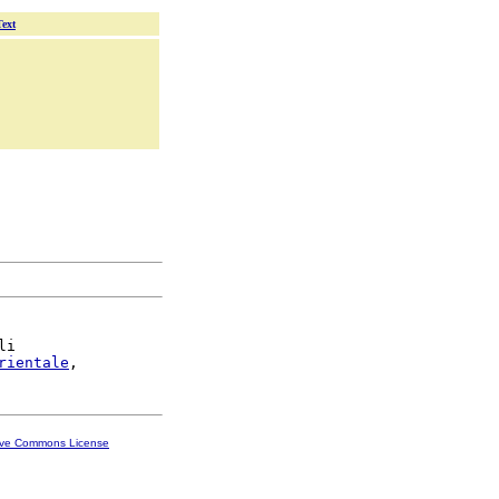
Text
li

rientale
ive Commons License