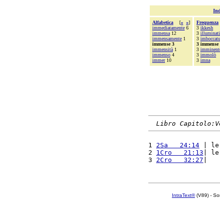
Ind
Alfabetica
[
«
»
]
Frequenza
immediatamente
6
3
ikkesh
immensa
12
3
illuminati
immensamente
1
3
imboccatu
immense 3
3 immense
immensità
1
3
imminent
immenso
4
3
immolò
immer
10
3
imna
Libro Capitolo:V
1 
2Sa   24:14
 | le
2 
1Cro   21:13
| le
3 
2Cro   32:27
|   
IntraText®
(V89) - So