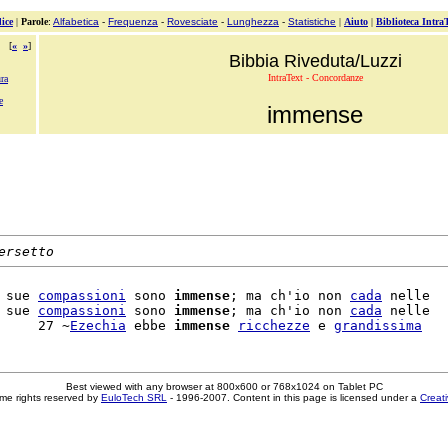
ice
|
Parole
:
Alfabetica
-
Frequenza
-
Rovesciate
-
Lunghezza
-
Statistiche
|
Aiuto
|
Biblioteca Intra
[
«
»
]
Bibbia Riveduta/Luzzi
IntraText - Concordanze
ra
e
immense
ersetto
 sue 
compassioni
 sono 
immense
; ma ch'io non 
cada
 nelle

 sue 
compassioni
 sono 
immense
; ma ch'io non 
cada
 nelle

     27 ~
Ezechia
 ebbe 
immense
ricchezze
 e 
grandissima
Best viewed with any browser at 800x600 or 768x1024 on Tablet PC
me rights reserved by
EuloTech SRL
- 1996-2007. Content in this page is licensed under a
Creat