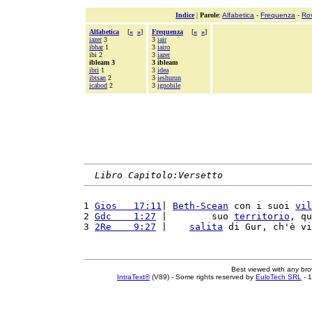
Indice
|
Parole
:
Alfabetica
-
Frequenza
-
Ro
Alfabetica
[
«
»
]
Frequenza
[
«
»
]
iazer
3
3
iair
ibhar
1
3
iairo
ibi 2
3
iazer
ibleam 3
3 ibleam
ibri
1
3
idea
ibtsan
2
3
ieshurun
icabod
2
3
ignobile
Libro Capitolo:Versetto
1 
Gios   17:11
| 
Beth-Scean
 con i suoi 
vil
2 
Gdc    1:27
 |        suo 
territorio
, qu
3 
2Re    9:27
 |    
salita
 di Gur, ch'è vi
Best viewed with any br
IntraText®
(V89) - Some rights reserved by
EuloTech SRL
- 1