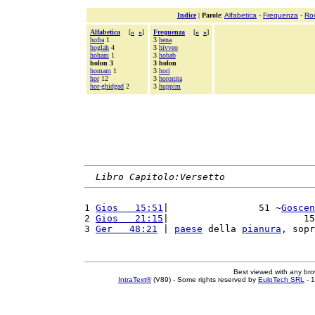
Indice
|
Parole
:
Alfabetica
-
Frequenza
-
Ro
Alfabetica
[
«
»
]
Frequenza
[
«
»
]
hofra
1
3
hena
hoglah
4
3
hivveo
hoham
1
3
hobab
holon 3
3 holon
homam
1
3
hori
hor
12
3
horonita
hor-ghidgad
2
3
huppim
Libro Capitolo:Versetto
1 
Gios   15:51
|                51 ~
Goscen
2 
Gios   21:15
|                        15
3 
Ger   48:21
 | 
paese
 della 
pianura
, sopr
Best viewed with any br
IntraText®
(V89) - Some rights reserved by
EuloTech SRL
- 1