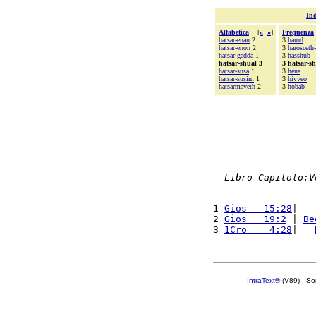
Ind
Alfabetica
[
«
»
]
Frequenza
hatsar-enan
2
3
harod
hatsar-enon
2
3
harosceth
hatsar-gadda
1
3
hasshub
hatsar-shual 3
3 hatsar-s
hatsar-susa
1
3
hena
hatsar-susim
1
3
hivveo
hatsarmaveth
2
3
hobab
Libro Capitolo:V
1 
Gios   15:28
|   
2 
Gios   19:2
 | 
Be
3 
1Cro    4:28
|   
IntraText®
(V89) - So