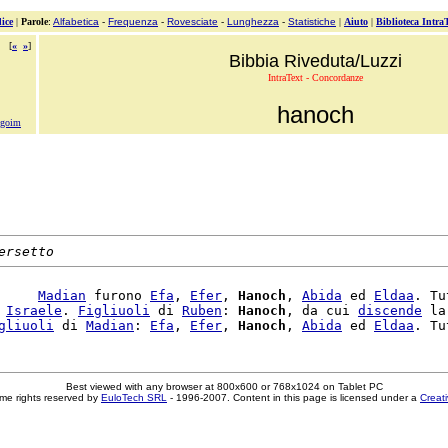
ice
|
Parole
:
Alfabetica
-
Frequenza
-
Rovesciate
-
Lunghezza
-
Statistiche
|
Aiuto
|
Biblioteca Intra
[
«
»
]
Bibbia Riveduta/Luzzi
IntraText - Concordanze
hanoch
-goim
ersetto
     
Madian
 furono 
Efa
, 
Efer
, 
Hanoch
, 
Abida
 ed 
Eldaa
. Tu
 
Israele
. 
Figliuoli
 di 
Ruben
: 
Hanoch
, da cui 
discende
 la
gliuoli
 di 
Madian
: 
Efa
, 
Efer
, 
Hanoch
, 
Abida
 ed 
Eldaa
Best viewed with any browser at 800x600 or 768x1024 on Tablet PC
me rights reserved by
EuloTech SRL
- 1996-2007. Content in this page is licensed under a
Creat