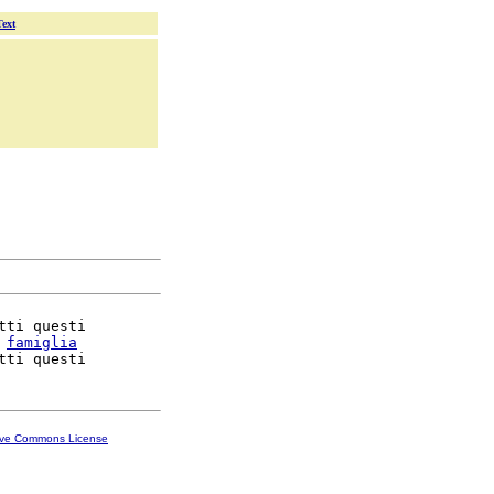
Text
tti questi

 
famiglia
ive Commons License