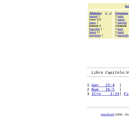
Ind
Alfabetica
[
«
»
]
Frequenza
hanniel
2
3
halah
hanno 822
3
hamul
hanoc
1
3
hamutal
hanoch 3
3 hanoch
hanochiti
1
3
harar
hanun
11
3
harod
happitsets
1
3
harosceth
Libro Capitolo:V
1 
Gen   25:4
  |   
2 
Num   26:5
  |   
3 
1Cro    1:33
| 
Fi
IntraText®
(V89) - So