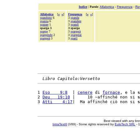
Indice
|
Parole
:
Alfabetica
-
Frequenza
-
Ro
Alfabetica
[
«
»
]
Frequenza
[
«
»
]
spandono
6
3
spanda
spanna
6
3
spandere
sparare
1
3
spandi
sparga 3
3 sparga
sparge
7
3
spargerà
spargendo
2
3
spargerai
spargerà
3
3
spartì
Libro Capitolo:Versetto
1 
Eso    9:8
  | 
cenere
 di 
fornace
, e la 
s
2 
Deu   19:10
 |     10 ~affinché non si 
s
3 
Atti    4:17
|  Ma affinché ciò non si 
s
Best viewed with any br
IntraText®
(V89) - Some rights reserved by
EuloTech SRL
- 1