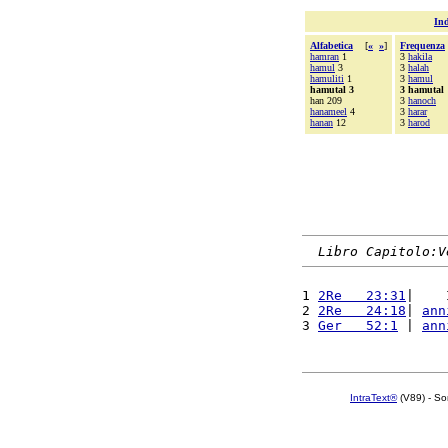
Ind
Alfabetica
[
«
»
]
Frequenza
hamran
1
3
hakila
hamul
3
3
halah
hamuliti
1
3
hamul
hamutal 3
3 hamutal
han 209
3
hanoch
hanameel
4
3
harar
hanan
12
3
harod
Libro Capitolo:V
1 
2Re   23:31
|    
2 
2Re   24:18
| 
ann
3 
Ger   52:1
 | 
ann
IntraText®
(V89) - So