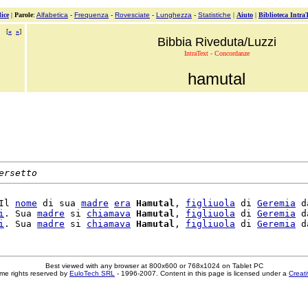
ice
|
Parole
:
Alfabetica
-
Frequenza
-
Rovesciate
-
Lunghezza
-
Statistiche
|
Aiuto
|
Biblioteca Intra
[
«
»
]
Bibbia Riveduta/Luzzi
IntraText - Concordanze
hamutal
ersetto
Il 
nome
 di sua 
madre
era
Hamutal
, 
figliuola
 di 
Geremia
 da
i
. Sua 
madre
 si 
chiamava
Hamutal
, 
figliuola
 di 
Geremia
 da
i
. Sua 
madre
 si 
chiamava
Hamutal
, 
figliuola
 di 
Geremia
Best viewed with any browser at 800x600 or 768x1024 on Tablet PC
me rights reserved by
EuloTech SRL
- 1996-2007. Content in this page is licensed under a
Creat