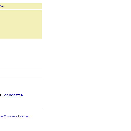
Text
a 
condotta
ive Commons License