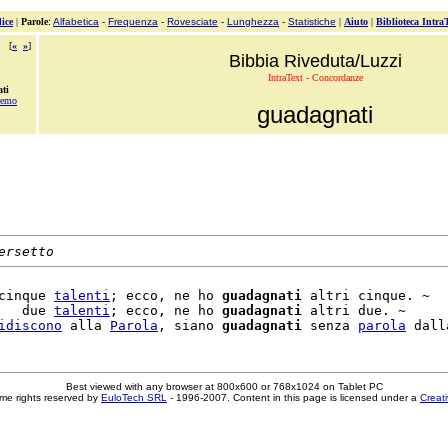
ice
|
Parole
:
Alfabetica
-
Frequenza
-
Rovesciate
-
Lunghezza
-
Statistiche
|
Aiuto
|
Biblioteca Intra
[
«
»
]
Bibbia Riveduta/Luzzi
IntraText - Concordanze
ti
remo
guadagnati
ersetto
cinque 
talenti
; ecco, ne ho 
guadagnati
 altri cinque. ~

   due 
talenti
; ecco, ne ho 
guadagnati
 altri due. ~

idiscono
 alla 
Parola
, siano 
guadagnati
 senza 
parola
 dall
Best viewed with any browser at 800x600 or 768x1024 on Tablet PC
me rights reserved by
EuloTech SRL
- 1996-2007. Content in this page is licensed under a
Creat