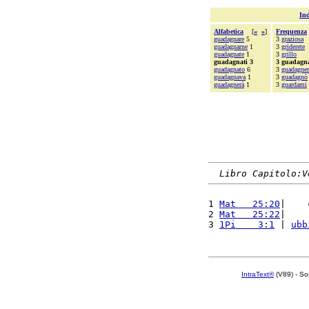
Ind
Alfabetica
[
«
»
]
Frequenza
guadagnare
5
3
graziosa
guadagnarne
1
3
griderete
guadagnate
1
3
grillo
guadagnati 3
3 guadagna
guadagnato
6
3
guadagne
guadagnava
1
3
guadagnò
guadagnerà
1
3
guardami
Libro Capitolo:V
1 
Mat   25:20
|    
2 
Mat   25:22
|    
3 
1Pi    3:1
 | 
ubb
IntraText®
(V89) - So