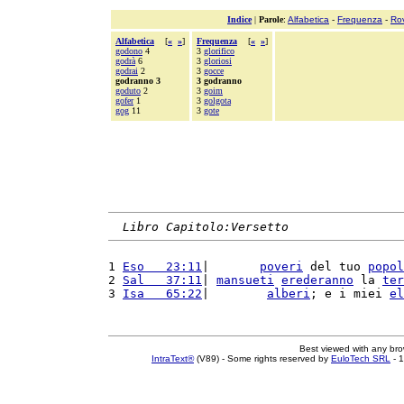
Indice
|
Parole
:
Alfabetica
-
Frequenza
-
Ro
Alfabetica
[
«
»
]
Frequenza
[
«
»
]
godono
4
3
glorifico
godrà
6
3
gloriosi
godrai
2
3
gocce
godranno 3
3 godranno
goduto
2
3
goim
gofer
1
3
golgota
gog
11
3
gote
Libro Capitolo:Versetto
1 
Eso   23:11
|       
poveri
 del tuo 
popol
2 
Sal   37:11
| 
mansueti
erederanno
 la 
ter
3 
Isa   65:22
|        
alberi
; e i miei 
el
Best viewed with any br
IntraText®
(V89) - Some rights reserved by
EuloTech SRL
- 1