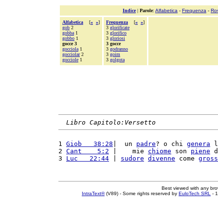
Indice
|
Parole
:
Alfabetica
-
Frequenza
-
Ro
Alfabetica
[
«
»
]
Frequenza
[
«
»
]
gob
2
3
glorificate
gobba
1
3
glorifico
gobbo
1
3
gloriosi
gocce 3
3 gocce
gocciola
1
3
godranno
gocciolar
2
3
goim
gocciole
1
3
golgota
Libro Capitolo:Versetto
1 
Giob   38:28
|  un 
padre
? o chi 
genera
 l
2 
Cant    5:2
 |    mie 
chiome
 son 
piene
 d
3 
Luc   22:44
 | 
sudore
divenne
 come 
gross
Best viewed with any br
IntraText®
(V89) - Some rights reserved by
EuloTech SRL
- 1