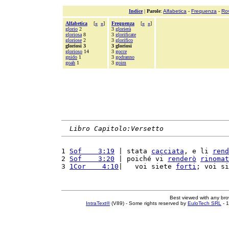
Indice
|
Parole
:
Alfabetica
-
Frequenza
-
Ro
Alfabetica
[
«
»
]
Frequenza
[
«
»
]
glorio
2
3
glorierà
gloriosa
8
3
glorificate
gloriose
2
3
glorifico
gloriosi 3
3 gloriosi
glorioso
14
3
gocce
gnido
1
3
godranno
goah
1
3
goim
Libro Capitolo:Versetto
1 
Sof    3:19
 | stata 
cacciata
, e li 
rend
2 
Sof    3:20
 | poiché vi 
renderò
rinomat
3 
1Cor    4:10
|   voi siete 
forti
; voi si
Best viewed with any br
IntraText®
(V89) - Some rights reserved by
EuloTech SRL
- 1