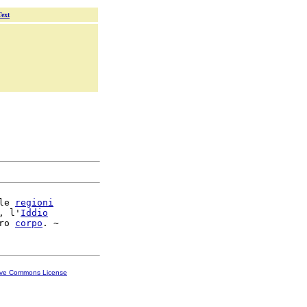
Text
le 
regioni
, l'
Iddio
ro 
corpo
ive Commons License