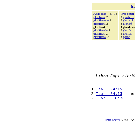
Ind
Alfabetica
[
«
»
]
Frequenza
glorificare
2
3
giustifica
glorificarono
2
3
gloriarci
glorificata
2
3
glorierà
glorificate 3
3 glorificat
glorificatelo
1
3
glorifico
glorificati
2
3
gloriosi
glorificato
24
3
gocce
Libro Capitolo:V
1 
Isa   24:15
 |   
2 
Isa   24:15
 | ne
3 
1Cor    6:20
|   
IntraText®
(V89) - So