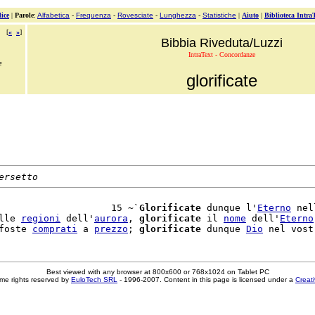
ice
|
Parole
:
Alfabetica
-
Frequenza
-
Rovesciate
-
Lunghezza
-
Statistiche
|
Aiuto
|
Biblioteca Intra
[
«
»
]
Bibbia Riveduta/Luzzi
IntraText - Concordanze
e
glorificate
ersetto
                    15 ~`
Glorificate
 dunque l'
Eterno
 nel
lle 
regioni
 dell'
aurora
, 
glorificate
 il 
nome
 dell'
Eterno
foste 
comprati
 a 
prezzo
; 
glorificate
 dunque 
Dio
 nel vost
Best viewed with any browser at 800x600 or 768x1024 on Tablet PC
me rights reserved by
EuloTech SRL
- 1996-2007. Content in this page is licensed under a
Creat