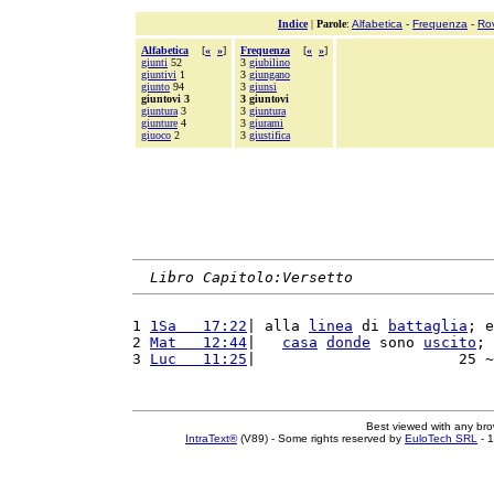
Indice
|
Parole
:
Alfabetica
-
Frequenza
-
Ro
Alfabetica
[
«
»
]
Frequenza
[
«
»
]
giunti
52
3
giubilino
giuntivi
1
3
giungano
giunto
94
3
giunsi
giuntovi 3
3 giuntovi
giuntura
3
3
giuntura
giunture
4
3
giurami
giuoco
2
3
giustifica
Libro Capitolo:Versetto
1 
1Sa   17:22
| alla 
linea
 di 
battaglia
; e
2 
Mat   12:44
|   
casa
donde
 sono 
uscito
; 
3 
Luc   11:25
|                       25 ~
Best viewed with any br
IntraText®
(V89) - Some rights reserved by
EuloTech SRL
- 1