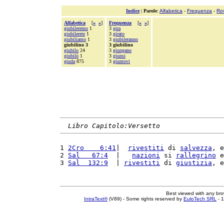
Indice
|
Parole
:
Alfabetica
-
Frequenza
-
Ro
Alfabetica
[
«
»
]
Frequenza
[
«
»
]
giubileremo
1
3
gira
giubilerete
1
3
girato
giubiliamo
1
3
giubileranno
giubilino 3
3 giubilino
giubilo
24
3
giungano
giubilò
1
3
giunsi
giuda
875
3
giuntovi
Libro Capitolo:Versetto
1 
2Cro    6:41
|  
rivestiti
 di 
salvezza
, e
2 
Sal   67:4
  |   
nazioni
 si 
rallegrino
 e
3 
Sal  132:9
  | 
rivestiti
 di 
giustizia
, e
Best viewed with any br
IntraText®
(V89) - Some rights reserved by
EuloTech SRL
- 1