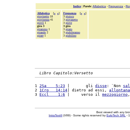
Indice
|
Parole
:
Alfabetica
-
Frequenza
-
Ro
Alfabetica
[
«
»
]
Frequenza
[
«
»
]
giovinetto
18
3
gioisco
giovinezza
41
3
giovanetto
giovò
1
3
giove
gira 3
3 gira
girammo
1
3
girato
girando
2
3
giubileranno
girare
1
3
giubilino
Libro Capitolo:Versetto
1 
2Sa    5:23
 |       gli 
disse
: `Non 
sal
2 
1Cro   14:14
| dietro ad essi, 
allontana
3 
Eccl    1:6
 |     verso il 
mezzogiorno
,
Best viewed with any br
IntraText®
(V89) - Some rights reserved by
EuloTech SRL
- 1