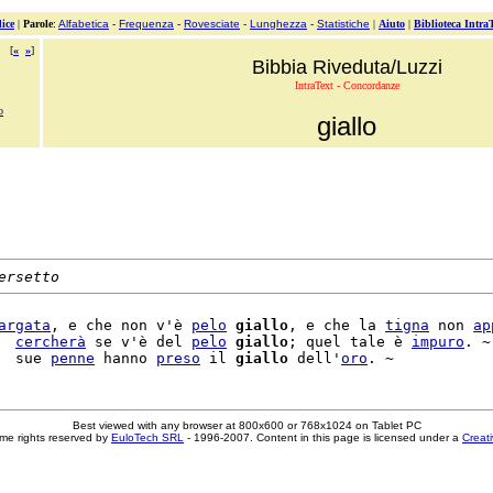
ice
|
Parole
:
Alfabetica
-
Frequenza
-
Rovesciate
-
Lunghezza
-
Statistiche
|
Aiuto
|
Biblioteca Intra
[
«
»
]
Bibbia Riveduta/Luzzi
IntraText - Concordanze
o
giallo
ersetto
argata
, e che non v'è 
pelo
giallo
, e che la 
tigna
 non 
ap
  
cercherà
 se v'è del 
pelo
giallo
; quel tale è 
impuro
. ~

  sue 
penne
 hanno 
preso
 il 
giallo
 dell'
oro
Best viewed with any browser at 800x600 or 768x1024 on Tablet PC
me rights reserved by
EuloTech SRL
- 1996-2007. Content in this page is licensed under a
Creat