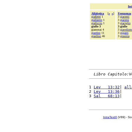
Ind
Alfabetica
[
«
»
]
Frequenza
giafletei
1
3
giacenti
giallastro
1
3
giacersi
gialliccio
1
3
giaciglio
giallo 3
3 giallo
giammai 4
3
giavellott
giardini
11
3
giganti
giardino
46
3
ginestra
Libro Capitolo:V
1 
Lev   13:32
| 
all
2 
Lev   13:36
|    
3 
Sal   68:13
|    
IntraText®
(V89) - So