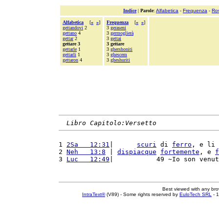
Indice
|
Parole
:
Alfabetica
-
Frequenza
-
Ro
Alfabetica
[
«
»
]
Frequenza
[
«
»
]
gettandovi
2
3
geraseni
gettano
4
3
germoglierà
gettar
2
3
gettai
gettare 3
3 gettare
gettarle
1
3
ghershoniti
gettarli
1
3
ghescem
gettaron
4
3
gheshuriti
Libro Capitolo:Versetto
1 
2Sa   12:31
|      
scuri
 di 
ferro
, e li 
2 
Neh   13:8
 | 
dispiacque
fortemente
, e 
f
3 
Luc   12:49
|           49 ~Io son venut
Best viewed with any br
IntraText®
(V89) - Some rights reserved by
EuloTech SRL
- 1