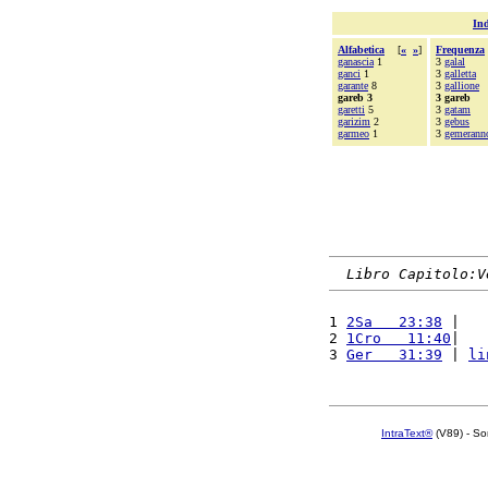
Ind
Alfabetica
[
«
»
]
Frequenza
ganascia
1
3
galal
ganci
1
3
galletta
garante
8
3
gallione
gareb 3
3 gareb
garetti
5
3
gatam
garizim
2
3
gebus
garmeo
1
3
gemerann
Libro Capitolo:V
1 
2Sa   23:38
 |   
2 
1Cro   11:40
|   
3 
Ger   31:39
 | 
li
IntraText®
(V89) - So