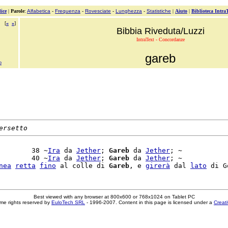
ice
|
Parole
:
Alfabetica
-
Frequenza
-
Rovesciate
-
Lunghezza
-
Statistiche
|
Aiuto
|
Biblioteca Intra
[
«
»
]
Bibbia Riveduta/Luzzi
IntraText - Concordanze
gareb
o
ersetto
        38 ~
Ira
 da 
Jether
; 
Gareb
 da 
Jether
; ~

        40 ~
Ira
 da 
Jether
; 
Gareb
 da 
Jether
; ~

nea
retta
fino
 al colle di 
Gareb
, e 
girerà
 dal 
lato
Best viewed with any browser at 800x600 or 768x1024 on Tablet PC
me rights reserved by
EuloTech SRL
- 1996-2007. Content in this page is licensed under a
Creat